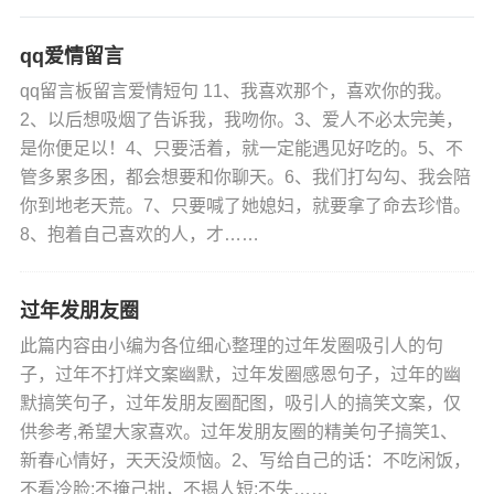
qq爱情留言
qq留言板留言爱情短句 11、我喜欢那个，喜欢你的我。
2、以后想吸烟了告诉我，我吻你。3、爱人不必太完美，
是你便足以！4、只要活着，就一定能遇见好吃的。5、不
管多累多困，都会想要和你聊天。6、我们打勾勾、我会陪
你到地老天荒。7、只要喊了她媳妇，就要拿了命去珍惜。
8、抱着自己喜欢的人，才……
过年发朋友圈
此篇内容由小编为各位细心整理的过年发圈吸引人的句
子，过年不打烊文案幽默，过年发圈感恩句子，过年的幽
默搞笑句子，过年发朋友圈配图，吸引人的搞笑文案，仅
供参考,希望大家喜欢。过年发朋友圈的精美句子搞笑1、
新春心情好，天天没烦恼。2、写给自己的话：不吃闲饭，
不看冷脸;不掩己拙，不揭人短;不失……