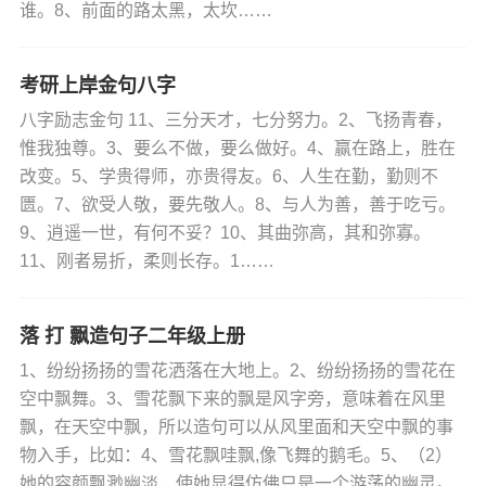
谁。8、前面的路太黑，太坎……
考研上岸金句八字
八字励志金句 11、三分天才，七分努力。2、飞扬青春，
惟我独尊。3、要么不做，要么做好。4、赢在路上，胜在
改变。5、学贵得师，亦贵得友。6、人生在勤，勤则不
匮。7、欲受人敬，要先敬人。8、与人为善，善于吃亏。
9、逍遥一世，有何不妥？10、其曲弥高，其和弥寡。
11、刚者易折，柔则长存。1……
落 打 飘造句子二年级上册
1、纷纷扬扬的雪花洒落在大地上。2、纷纷扬扬的雪花在
空中飘舞。3、雪花飘下来的飘是风字旁，意味着在风里
飘，在天空中飘，所以造句可以从风里面和天空中飘的事
物入手，比如：4、雪花飘哇飘,像飞舞的鹅毛。5、（2）
她的容颜飘渺幽淡，使她显得仿佛只是一个游荡的幽灵。