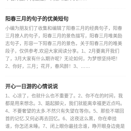
阳春三月的句子的优美短句
小编为朋友们了收集和编辑了阳春三月的经典句子，阳春
三月撩人的句子，阳春三月的景色描写，阳春三月唯美励
志句子，形容一下阳春三月的景色，关于阳春三月的唯美
段子，仅供参考,欢迎大家阅读分享。1、2月要离开我们
了，3月大家有什么期许呢？无论如何，为梦想坚持吧！
2、你好，三月；花开，春风醉！3、……
开心一日游的心情说说
1、心凉了，也就什么也不重要了。2、你不在的时间，我
都是用来想念。3、踮起脚尖，我们就能离幸福更近点吗。
4、不要奢望的太多.不然只有失望在等你。5、那些不堪回
首的记忆.又何必再去回忆。6、这夜这么黑，你在牵挂
谁，你怎还未睡。7、闭上眼你最挂念谁，睁开眼身边竟是