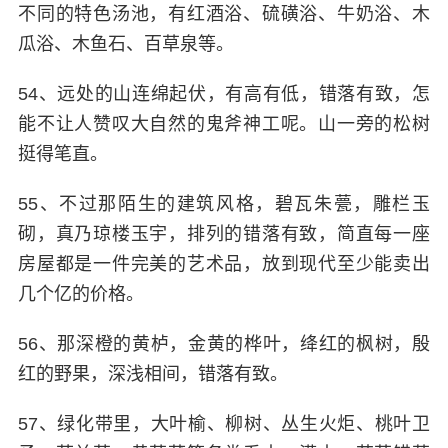
不同的特色汤池，有红酒浴、硫磺浴、牛奶浴、木
瓜浴、木鱼石、百草泉等。
54、远处的山连绵起伏，有高有低，错落有致，怎
能不让人赞叹大自然的鬼斧神工呢。山一旁的松树
挺得笔直。
55、不过那陌生的建筑风格，碧瓦朱甍，雕栏玉
砌，真乃琼楼玉宇，排列的错落有致，简直每一座
房屋都是一件完美的艺术品，放到现代至少能卖出
几个亿的价格。
56、那深橙的黄栌，金黄的桦叶，绛红的枫树，殷
红的野果，深浅相间，错落有致。
57、绿化带里，大叶榆、柳树、丛生火炬、桃叶卫