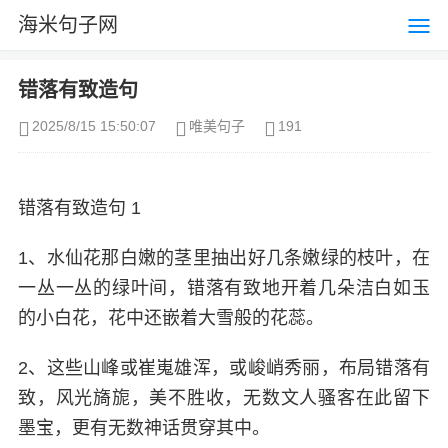
海米句子网
错落有致造句
2025/8/15 15:50:07
唯美句子
191
错落有致造句 1
1、水仙花那白嫩的茎里抽出好几条嫩绿的枝叶，在
一丛一丛的绿叶间，错落有致地开着几朵洁白如玉
的小白花，花中还嵌着大雪般的花蕊。
2、这些山峰或崔嵬雄浑，或峻峭秀丽，布局错落有
致，风光旖旎，美不胜收，无数文人骚客在此留下
墨宝，更有无数神话贯穿其中。