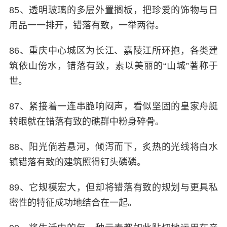
85、透明玻璃的多层外置搁板，把珍爱的饰物与日
用品一一排开，错落有致，一举两得。
86、重庆中心城区为长江、嘉陵江所环抱，各类建
筑依山傍水，错落有致，素以美丽的“山城”著称于
世。
87、紧接着一连串脆响闷声，看似坚固的皇家舟艇
转眼就在错落有致的礁群中粉身碎骨。
88、阳光倘若悬河，倾泻而下，炙热的光线将白水
镇错落有致的建筑照得钉头磷磷。
89、它规模宏大，但却将错落有致的规划与更具私
密性的特征成功地结合在一起。