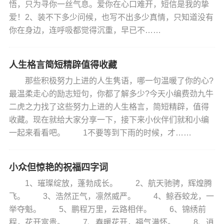
悟，只为寻你一丝气息。爱你在心口难开，短信是我的挚
爱！2、装不下多少问候，也写不出多少真情，只知道没有
你在身边，连呼吸都觉得沉重，早已不……
人生格言简短精辟值得收藏
那些积极努力上进的人生隽语，哪一句温暖了你的心?
最温柔走心的励志短句，你都了解多少?今天小编费劲九牛
二虎之力找了这些努力上进的人生格言，简短精辟，值得
收藏。现在就给大家分享一下，接下来小伙伴们就和小编
一起来看看吧。 1不要等到下雨的时候，才……
小众但惊艳的祝福四字词
1、璀璨绽放，蓬勃成长。 2、航天驰骋，辉煌腾
飞。 3、浩然正气，凛然威严。 4、鲸吞蛟龙，一
举夺魁。 5、鹏程万里，云路相伴。 6、锦绣前
程，花开富贵。 7、春暖花开，福气满怀。 8、逍