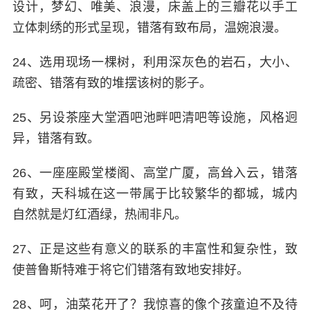
设计，梦幻、唯美、浪漫，床盖上的三瓣花以手工
立体刺绣的形式呈现，错落有致布局，温婉浪漫。
24、选用现场一棵树，利用深灰色的岩石，大小、
疏密、错落有致的堆摆该树的影子。
25、另设茶座大堂酒吧池畔吧清吧等设施，风格迥
异，错落有致。
26、一座座殿堂楼阁、高堂广厦，高耸入云，错落
有致，天科城在这一带属于比较繁华的都城，城内
自然就是灯红酒绿，热闹非凡。
27、正是这些有意义的联系的丰富性和复杂性，致
使普鲁斯特难于将它们错落有致地安排好。
28、呵，油菜花开了？我惊喜的像个孩童迫不及待