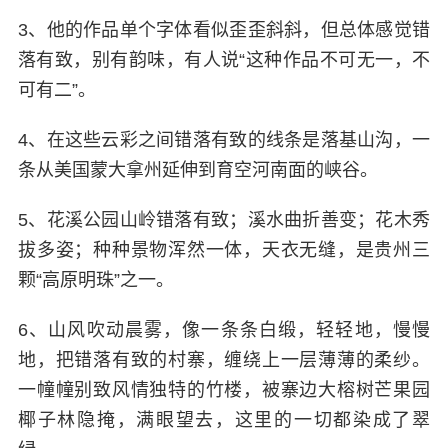
3、他的作品单个字体看似歪歪斜斜，但总体感觉错
落有致，别有韵味，有人说“这种作品不可无一，不
可有二”。
4、在这些云彩之间错落有致的线条是落基山沟，一
条从美国蒙大拿州延伸到育空河南面的峡谷。
5、花溪公园山岭错落有致；溪水曲折善变；花木秀
拔多姿；种种景物浑然一体，天衣无缝，是贵州三
颗“高原明珠”之一。
6、山风吹动晨雾，像一条条白缎，轻轻地，慢慢
地，把错落有致的村寨，缠绕上一层薄薄的柔纱。
一幢幢别致风情独特的竹楼，被寨边大榕树芒果园
椰子林隐掩，满眼望去，这里的一切都染成了翠