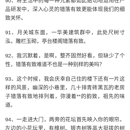
90、将生活中的每一种元素都如此贴切地运用在产
品研发中，深入心灵的错落有致更能体现我们的细
致关怀。
91、月关城东面，一华美建筑群中，此处尺树寸
泓，雕栏玉砌，亭台楼阁错落有致。
92、我沉默着，是啊，整齐固然好看，但缺少了个
性，错落有致难道不也是一种别样的美吗？
93、这个时候，我会庆幸自己住的楼下还有一片这
样的风景，幽深的小巷里，几十排青砖黑瓦的老房
子错落有致地排列着，弥漫着**的韵致，祖先的味
道。
94、一走进大门，两旁的花坛首先映入你的眼帘。
左边的小花坛里，有樟树、银杏树等高大挺拔的树