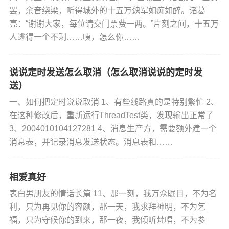
罢，余音绕梁，听得城外的十五万魏军如痴如醉。诸葛
亮：“谢谢大家，每位请交门票费一两。”片刻之间，十五万
人逃得一个不剩……咦，怎么你……
说说定时发送怎么取消（怎么取消说说的定时发
送）
一、如何把定时说说取消 1、有些线路真的是特别繁忙 2、
在这种修改后，重新运行ThreadTest类，发现输出正常了
3、2004010104127281 4、消息生产方，需要额外建一个
消息表，并记录消息发送状态。消息表和……
相爱真好
表白男朋友的情话长篇 11、那一刻，我万众瞩目，不为名
利，只为再见你的容颜，那一天，我求拜神明，不为乞
福，只为守候你的到来，那一夜，我倾听梵唱，不为参