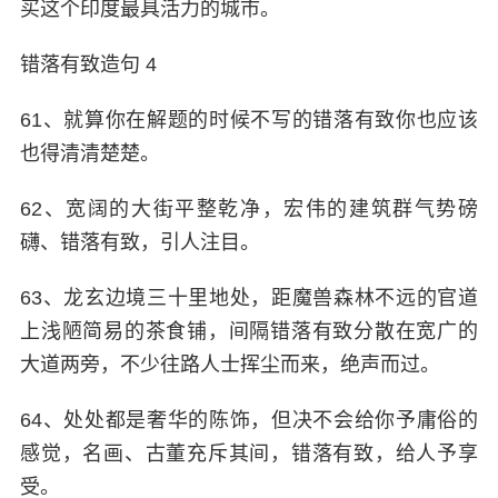
买这个印度最具活力的城市。
错落有致造句 4
61、就算你在解题的时候不写的错落有致你也应该
也得清清楚楚。
62、宽阔的大街平整乾净，宏伟的建筑群气势磅
礴、错落有致，引人注目。
63、龙玄边境三十里地处，距魔兽森林不远的官道
上浅陋简易的茶食铺，间隔错落有致分散在宽广的
大道两旁，不少往路人士挥尘而来，绝声而过。
64、处处都是奢华的陈饰，但决不会给你予庸俗的
感觉，名画、古董充斥其间，错落有致，给人予享
受。