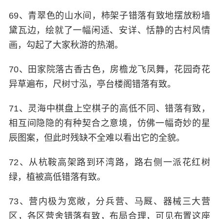
69、青翠色的山水间，柿架子错落有致地摆放粉墙
黛瓦边，绘就了一幅闲适、安详、恬静的古村风情
画，勾起了大家秋游的热潮。
70、田家院落古香古色，房檐龙飞凤舞，花园奇花
异草遍布，尺树寸泓，亭台楼阁错落有致。
71、灵海中棋盘上空棋子的高低不同、错落有致，
相互间隐隐的有种契合之意境，仿佛一幅奇妙的星
辰图案，但此时残缺不全难以看出它的全貌。
72、从杭鞍高架路到环湾路，路右侧一派花红树
绿，植被高低错落有致。
73、营内极为宽敞，分兵营、马厩、器械三大营
区，各区营舍错落有致，布局合理，可见布置这座