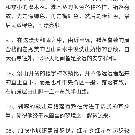
和矮小的灌木丛。灌木丛的颜色各种各样，错落有
致，先是深绿色，再是梅红色，然后是暗红色，最
后是嫩绿色，可漂亮啦！
95、在这漫天细雨之中，由近至远，错落有致的屋
舍楼阁在秀美的巴山蜀水中涣洗出娇嫩的容颜，自
大石寺往外，似乎天地间皆是永远的安宁祥和。
96、沿山开凿的楼宇栉次鳞比，并不像远远看起来
的直上直下，而是也和中央街区一般，错落有致，
石质房屋由山脚一直开凿到半山腰。
97、剥啄的敲击声错落有致在传进了周鹏的耳朵
里，使得他终于从幽幽的梦境之中醒转过来。
98、加快小城镇建设步伐，红星乡红星村起步较