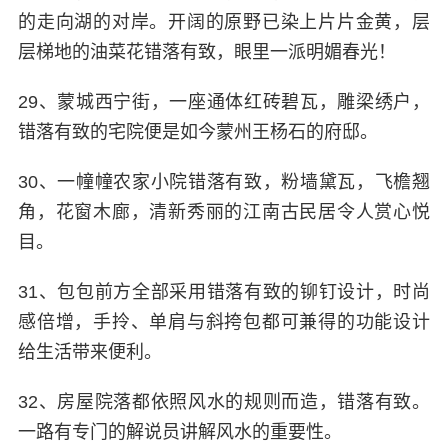
的走向湖的对岸。开阔的原野已染上片片金黄，层
层梯地的油菜花错落有致，眼里一派明媚春光！
29、蒙城西宁街，一座通体红砖碧瓦，雕梁绣户，
错落有致的宅院便是如今蒙州王杨石的府邸。
30、一幢幢农家小院错落有致，粉墙黛瓦，飞檐翘
角，花窗木廊，清新秀丽的江南古民居令人赏心悦
目。
31、包包前方全部采用错落有致的铆钉设计，时尚
感倍增，手拎、单肩与斜挎包都可兼得的功能设计
给生活带来便利。
32、房屋院落都依照风水的规则而造，错落有致。
一路有专门的解说员讲解风水的重要性。