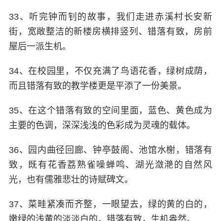
33、听完钟而钊的故事，我们走进赤溪村长安新
街，宽敞整洁的新楼房横排竖列、错落有致，房前
屋后一派生机。
34、在校园里，不仅充满了鸟语花香，绿树成荫，
而且错落有致的教学楼更是平添了一份美景。
35、在这个错落有致的空间里面，蓝色、黄色成为
主要的色调，深深浅浅的色彩成为灵魂的载体。
36、园内曲径回廊、钟亭鼓阁、池馆水榭，错落有
致，既有花香荔熟雀噪蝉鸣、湖光潋滟的自然风
光，也有儒雅悲壮的诗赋碑文。
37、菜畦紧凑而齐整，一眼望去，绿的黄的白的，
嫩绿的浅黄的淡淡白的，错落有致，生机盎然。