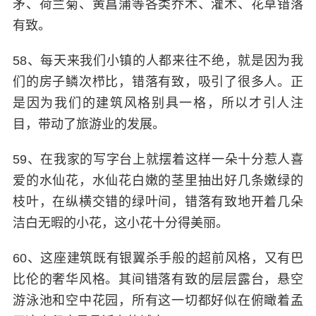
矛、荷兰菊、黄菖蒲等各类乔木、灌木、花草错落
有致。
58、每天来我们小镇的人都来往不绝，就是因为我
们的房子鳞次栉比，错落有致，吸引了很多人。正
是因为我们的建筑风格别具一格，所以才引人注
目，带动了旅游业的发展。
59、在我家的写字台上就摆着这样一朵十分惹人喜
爱的水仙花，水仙花白嫩的茎里抽出好几条嫩绿的
枝叶，在纵横交错的绿叶间，错落有致地开着几朵
洁白无暇的小花，这小花十分得美丽。
60、这座建筑既有银翼杀手般的超前风格，又有巴
比伦的奢华风格。其间错落有致的层层露台，悬空
游泳池和空中花园，所有这一切都好似在俯瞰着孟