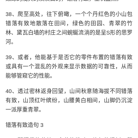
38、爬至高处，往下俯瞰，一个个丹红色的小山包
错落有致地散落在田间，绿色的田园、青翠的竹
林、黛瓦白墙的村庄之间蜿蜒流淌的是呈S形的思罗
河。
39、或者，他能基于是否它的零件布置的错落有致
或具有一个混乱的外观来显示数据的可靠性，从而
能够管窥它的性能。
40、透过密林返身回望，山间秋意随海拔不同错落
有致，山顶红叶缤纷，山腰黄白相间，山脚仍沉淀
一派厚重青翠。
错落有致造句 3