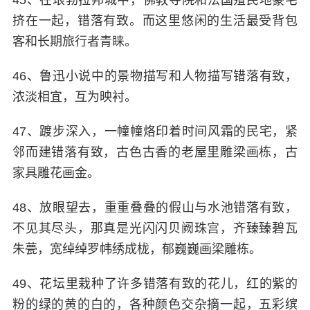
45、在琅勃拉邦城中，佛教寺院和法国殖民地豪宅
挤在一起，错落有致。而这里悠闲的生活最受背包
客和长期旅行者青睐。
46、鲁迅小说中的景物描写和人物描写错落有致，
浓淡相宜，互为映衬。
47、踱步深入，一幢幢烙印着时间风霜的民宅，紧
邻而建错落有致，古色古香的老屋里雕梁画栋，古
家具雕花画金。
48、放眼望去，重重叠叠的假山与水池错落有致，
不见其尽头，那真是光闪闪贝阙珠宫，齐臻臻碧瓦
朱甍，宽绰绰罗帏绣成栊，郁巍巍画梁雕栋。
49、花坛里栽种了许多错落有致的花儿，红的紫的
粉的绿的黄的白的，各种颜色交杂摘一起，五彩缤