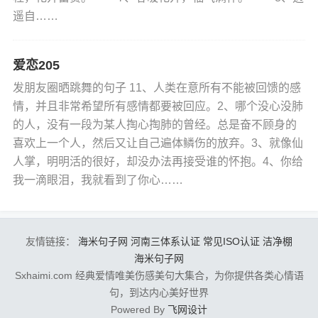
遥自……
爱恋205
发朋友圈晒跳舞的句子 11、人类在意所有不能被回馈的感
情，并且非常希望所有感情都要被回应。2、哪个没心没肺
的人，没有一段为某人掏心掏肺的曾经。总是奋不顾身的
喜欢上一个人，然后又让自己遍体鳞伤的放弃。3、就像仙
人掌，明明活的很好，却没办法再接受谁的怀抱。4、你给
我一滴眼泪，我就看到了你心……
友情链接：
海米句子网
河南三体系认证
常见ISO认证
洁净棚
海米句子网
Sxhaimi.com 经典爱情唯美伤感美句大集合，为你提供各类心情语
句，到达内心美好世界
Powered By
飞网设计