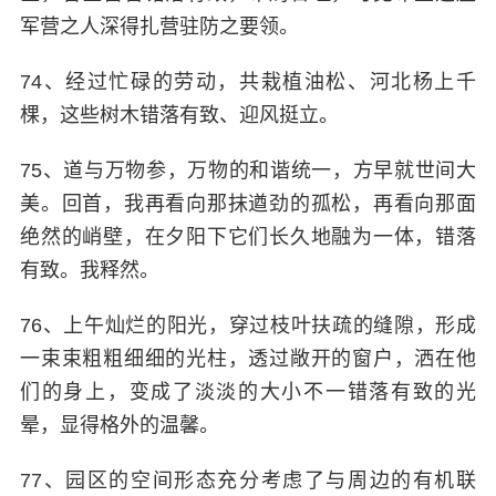
军营之人深得扎营驻防之要领。
74、经过忙碌的劳动，共栽植油松、河北杨上千
棵，这些树木错落有致、迎风挺立。
75、道与万物参，万物的和谐统一，方早就世间大
美。回首，我再看向那抹遒劲的孤松，再看向那面
绝然的峭壁，在夕阳下它们长久地融为一体，错落
有致。我释然。
76、上午灿烂的阳光，穿过枝叶扶疏的缝隙，形成
一束束粗粗细细的光柱，透过敞开的窗户，洒在他
们的身上，变成了淡淡的大小不一错落有致的光
晕，显得格外的温馨。
77、园区的空间形态充分考虑了与周边的有机联