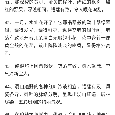
41、那深橙的黄栌，金黄的桦叶，绛红的枫树，殷
红的野果，深浅相间，错落有致，令人眼花潦乱。
42、一月，水仙花开了！它那翡翠般的碧叶翠绿翠
绿，绿得发光，绿得鲜亮，纵横交错的绿叶间，错
落有致地开着几朵洁白无瑕的小花，花中嵌着一属
黄金般的花蕊，散出阵阵淡淡的幽香，显得格外高
雅。
43、鼓浪屿上冈峦起伏、错落有致，树木繁茂、空
气清新宜人。
44、漫山遍野的各种红叶浓淡相宜，错落有致，风
姿各异，树叶的脉络分明，呈现出漫山红遍、层林
尽染、五彩斑斓的绚丽景观。