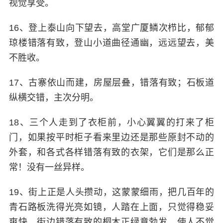
视觉享受。
16、登上泰山向下望去，高堂广厦鳞次栉比，郁郁
琼楼错落有致，登山小道曲径通幽，远远望去，美
不胜收。
17、古寨依山而建，房屋层叠，错落有致；石板道
纵横交错，主次分明。
18、三个人走到了衣柜前，小心翼翼的打来了柜
门，如果按平时柜子看来里边还是那些原封不动的
外套，和各式各样错落有致的衣架，它们是那么正
常！没有一丝异样。
19、街上正是人头攒动，这蒙蒙细雨，把几百年的
青石路板洗得光亮如镜，人踏在上面，只觉得稳妥
爽快。街边错落有致的桐木正绿意勃发，使人不觉