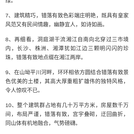
绿。
7、建筑精巧，错落有致色彩端庄明艳，既具有皇家
风范又有民间情趣，幽静宜人，如诗如画。
8、再细看，洞庭湖干流湘江自南向北穿过三市境
内，长沙、株洲、湘潭犹如江边三颗明闪闪的珍
珠，错落有致地点缀在湘江两岸。
9、在山坳平川河畔，环环相依方圆结合错落有致景
色优美的土楼，其高大厚重粗犷雄伟的独特风格，
令人惊叹不已。
10、整个建筑群占地有几十万平方米，房屋数千万
间，布局严谨，错落有致，宫宇叠砌，迂回曲折，
同山体有机地融合，气势磅礴。