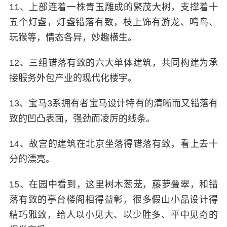
11、上部连着一株青玉雕成的繁茂大树，支撑着十
五个灯盏，灯盏错落有致，枝上饰有游龙、鸣鸟、
玩猴等，情态各异，妙趣横生。
12、三组错落有致的六大单体建筑，共同构建为承
接服务外包产业的现代化楼宇。
13、宝马3系拥有者宝马设计特有的清晰而又错落有
致的凹凸表面，强劲而凌厉的线条。
14、故宫的建筑在北京坐落得错落有致，看上去十
分的漂亮。
15、在园中看到，这里树木葱茏，藤萝叠翠，和错
落有致的亭台楼阁相得益彰，很多假山小品设计得
精巧雅致，给人以小见大、以少胜多、平中见奇的