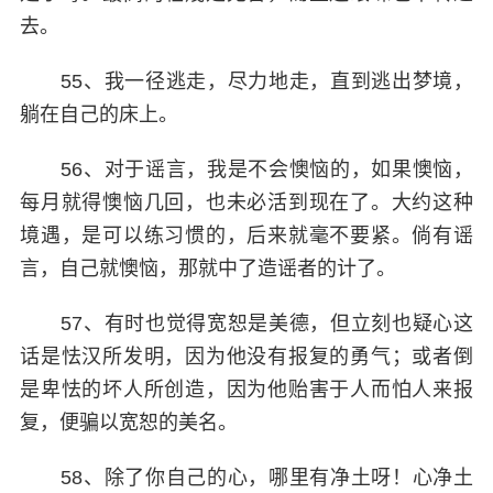
去。
55、我一径逃走，尽力地走，直到逃出梦境，
躺在自己的床上。
56、对于谣言，我是不会懊恼的，如果懊恼，
每月就得懊恼几回，也未必活到现在了。大约这种
境遇，是可以练习惯的，后来就毫不要紧。倘有谣
言，自己就懊恼，那就中了造谣者的计了。
57、有时也觉得宽恕是美德，但立刻也疑心这
话是怯汉所发明，因为他没有报复的勇气；或者倒
是卑怯的坏人所创造，因为他贻害于人而怕人来报
复，便骗以宽恕的美名。
58、除了你自己的心，哪里有净土呀！心净土