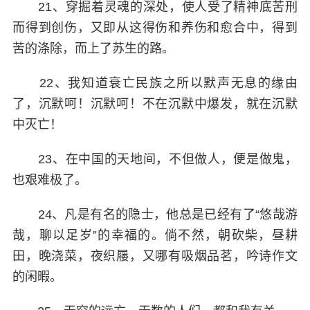
21、穿掘着灵魂的深处，使人受了精神底苦刑
而得到创伤，又即从这得伤和养伤和愈合中，得到
苦的涤除，而上了苏生的路。
22、我知道衰亡民族之所以默声无息的缘由
了，沉默呵！沉默呵！不在沉默中爆发，就在沉默
中灭亡！
23、在中国的天地间，不但做人，便是做鬼，
也艰难极了。
24、凡是有名的隐士，他总是已经有了“悠哉游
哉，聊以足岁”的幸福的。倘不然，朝砍柴，昼耕
田，晚浇菜，夜织屦，又哪有吸烟品茗，吟诗作文
的闲暇。