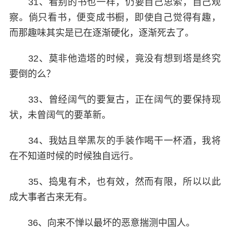
31、看别的书也一样，仍要自己思索，自己观
察。倘只看书，便变成书橱，即使自己觉得有趣，
而那趣味其实是已在逐渐硬化，逐渐死去了。
32、莫非他造塔的时候，竟没有想到塔是终究
要倒的么？
33、曾经阔气的要复古，正在阔气的要保持现
状，未曾阔气的要革新。
34、我姑且举黑灰的手装作喝干一杯酒，我将
在不知道时候的时候独自远行。
35、捣鬼有术，也有效，然而有限，所以以此
成大事者古来无有。
36、向来不惮以最坏的恶意揣测中国人。