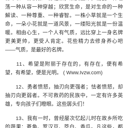
荡一种从容一种穿越；欣赏生命，是对生命的一种
解读、一种尊重、一种睿智。一株小草就是一个生
命，一朵小花就是一道风景，一缕阳光就是一份温
暖。相由心生，一个人有气质，远比穿上一身名牌
更美更帅，更受人肯定。花些精力去修身养心吧
——气质，是最好的名牌。
11、希望是附丽于存在的，有存在，便有希
望，有希望，便是光明。 ( Www.Ivzw.com)
12、勇者愤怒，抽刃向更强者；怯者愤怒，却
抽刃向更弱者。不可救药的民族中，一定有许多英
雄，专向孩子们瞪眼。这些孱头们！
13、我有一时，曾经屡次忆起儿时在故乡所吃
的蔬果：菱角、罗汉豆、茭白、香瓜。凡这些，都