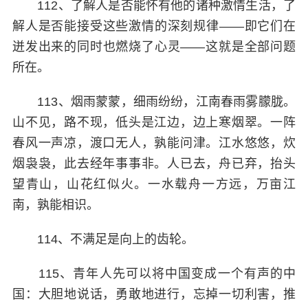
112、了解人是否能怀有他的诸种激情生活，了
解人是否能接受这些激情的深刻规律——即它们在
迸发出来的同时也燃烧了心灵——这就是全部问题
所在。
113、烟雨蒙蒙，细雨纷纷，江南春雨雾朦胧。
山不见，路不现，低头是江边，边上寒烟翠。一阵
春风一声凉，渡口无人，孰能问津。江水悠悠，炊
烟袅袅，此去经年事事非。人已去，舟已弃，抬头
望青山，山花红似火。一水载舟一方远，万亩江
南，孰能相识。
114、不满足是向上的齿轮。
115、青年人先可以将中国变成一个有声的中
国：大胆地说话，勇敢地进行，忘掉一切利害，推