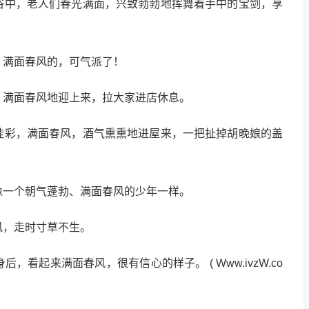
中，老人们春光满面，兴致勃勃地挥舞着手中的宝剑，享
满面春风的，可气派了！
满面春风地迎上来，拉大家进店休息。
彩，满面春风，酒气熏熏地进屋来，一把扯掉胡晚娘的盖
一个朝气蓬勃、满面春风的少年一样。
，走时寸草不生。
起来满面春风，很有信心的样子。 ( Www.ivzW.co