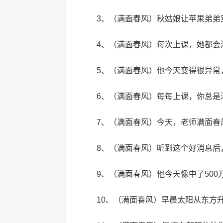
3、（满面春风）秋姑娘让苹果弟弟穿
4、（满面春风）每次上课，她都会
5、（满面春风）他今天变得很异常
6、（满面春风）每每上课，你总是
7、（满面春风）今天，老师满面春风
8、（满面春风）听到这个好消息后，
9、（满面春风）他今天像中了500
10、（满面春风）早晨太阳从东方升