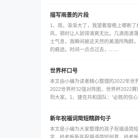
描写雨景的片段
1、雨，渐渐大了，我望着窗檐上哪断了
风，顿时让人就得清爽无比。几滴雨滴
土气息，我瞬间被这天然的美酒所陶醉。
的痕迹。时间一点点过去，……
世界杯口号
本文由小编为读者精心整理的2022年世界
2022世界杯32强对阵图，世界杯202
到大家。1、捷克共和国队：“必胜的信
新年祝福词简短精辟句子
本文是小编为大家整理的孩子祝福语简
字，给老板新年祝福语简短创意，给老板