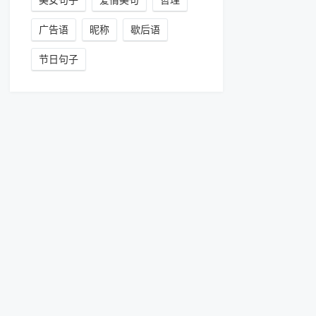
美女句子
爱情美句
哲理
广告语
昵称
歇后语
节日句子