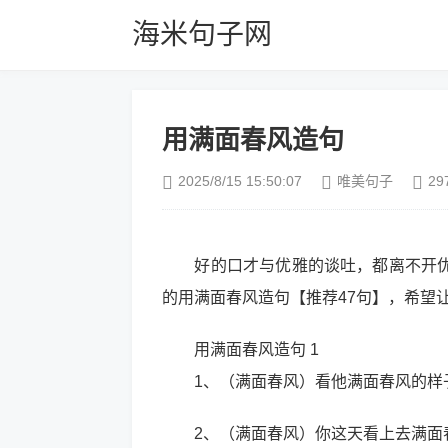
海米句子网
用满面春风造句
2025/8/15 15:50:07
唯美句子
29
好的口才与优雅的谈吐，都离不开优
的用满面春风造句【推荐47句】，希望
用满面春风造句 1
1、（满面春风）看他满面春风的样
2、（满面春风）你这天看上去满面