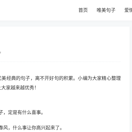
首页
唯美句子
爱
7
美经典的句子，离不开好句的积累。小编为大家精心整理
让大家越来越优秀！
子，定是有什么喜事。
春风，什么事让你高兴起来了。