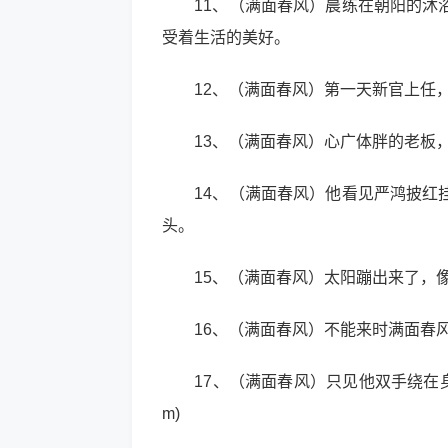
11、（满面春风）晨练在朝阳的沐浴
受着生活的美好。
12、（满面春风）第一天新官上任，
13、（满面春风）心广体胖的老板，
14、（满面春风）他看见严鸿披红挂
头。
15、（满面春风）太阳蹦出来了，像
16、（满面春风）不能来时满面春风
17、（满面春风）只见他双手绕在身后，看
m)