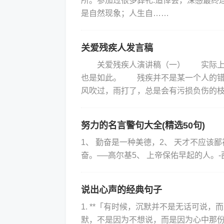
所。参加过很多葬礼.追悼会，深感最终
是自然现象；人生自……
关爱残疾人发言稿
关爱残疾人演讲稿（一） 实际上残
也是如此。 残疾并不是某一个人的错
风吹过，雨打了，总是会有污损负伤的
努力的名言警句大全(精选50句)
1、 勤奋是一种美德，2、 天才不应该
奋。──高尔基5、 上帝保佑早起的人。-
说出心声的经典句子
1. **「有时候，沉默并不是无话可说，
默，不是因为不想说，而是因为心中那份情