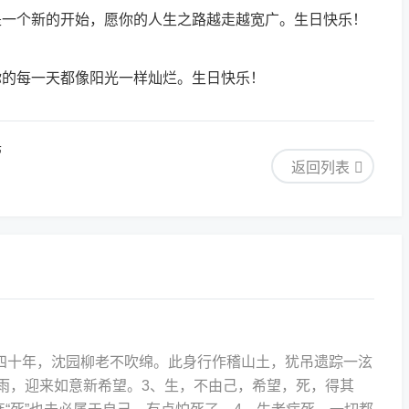
是一个新的开始，愿你的人生之路越走越宽广。生日快乐！
你的每一天都像阳光一样灿烂。生日快乐！
带
返回列表
消四十年，沈园柳老不吹绵。此身行作稽山土，犹吊遗踪一泫
雨，迎来如意新希望。3、生，不由己，希望，死，得其