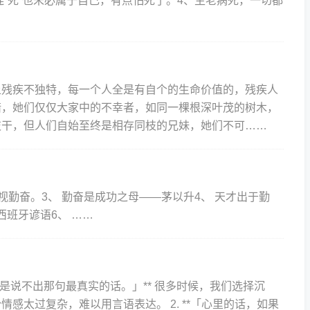
连“死”也未必属于自己，有点怕死了。4、生老病死，一切都
疾不独特，每一个人全是有自个的生命价值的，残疾人
，她们仅仅大家中的不幸者，如同一棵根深叶茂的树木，
枝干，但人们自始至终是相存同枝的兄妹，她们不可……
鄙视勤奋。3、 勤奋是成功之母——茅以升4、 天才出于勤
西班牙谚语6、 ……
而是说不出那句最真实的话。」** 很多时候，我们选择沉
感太过复杂，难以用言语表达。 2. **「心里的话，如果