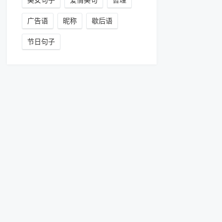
美女句子
爱情美句
哲理
广告语
昵称
歇后语
节日句子