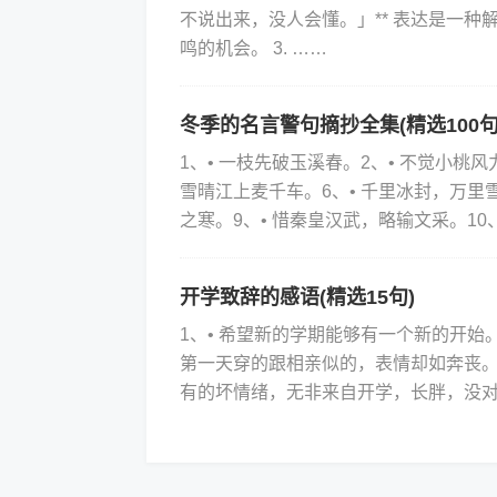
不说出来，没人会懂。」** 表达是一
鸣的机会。 3. ……
冬季的名言警句摘抄全集(精选100句
1、• 一枝先破玉溪春。2、• 不觉小桃风
雪晴江上麦千车。6、• 千里冰封，万里雪
之寒。9、• 惜秦皇汉武，略输文采。10
开学致辞的感语(精选15句)
1、• 希望新的学期能够有一个新的开始。
第一天穿的跟相亲似的，表情却如奔丧。4
有的坏情绪，无非来自开学，长胖，没对