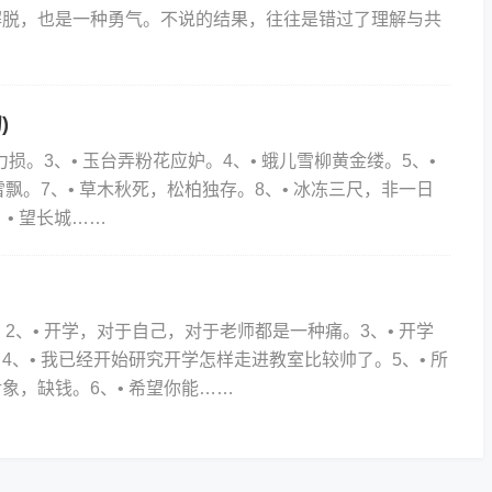
种解脱，也是一种勇气。不说的结果，往往是错过了理解与共
)
力损。3、• 玉台弄粉花应妒。4、• 蛾儿雪柳黄金缕。5、•
飘。7、• 草木秋死，松柏独存。8、• 冰冻三尺，非一日
、• 望长城……
2、• 开学，对于自己，对于老师都是一种痛。3、• 开学
、• 我已经开始研究开学怎样走进教室比较帅了。5、• 所
象，缺钱。6、• 希望你能……