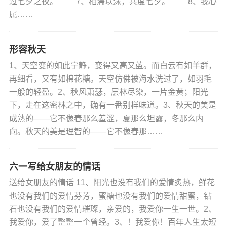
过七夕之夜。 7、相濡以沫，共度七夕。 8、我心
属……
形容秋天
1、天空变的如此宁静，变得又高又蓝。而白云有如羊群，
再细看，又有如棉花糖。天空仿佛被海水洗过了，如羽毛
一般的轻盈。2、秋风萧瑟，层林尽染，一片金黄；阳光
下，走在这密林之中，确有一番别样味道。3、秋天的美是
成熟的——它不像春那么羞涩，夏那么坦露，冬那么内
向。秋天的美是理智的——它不像春那……
六一写给女朋友的情话
送给女朋友的情话 11、阳光也没有我们的爱情炙热，鲜花
也没有我们的爱情芬芳，蜜糖也没有我们的爱情甜蜜，钻
石也没有我们的爱情璀璨，亲爱的，我爱你一生一世。2、
我爱你，爱了整整一个曾经。3、！我爱你！百年人生太短