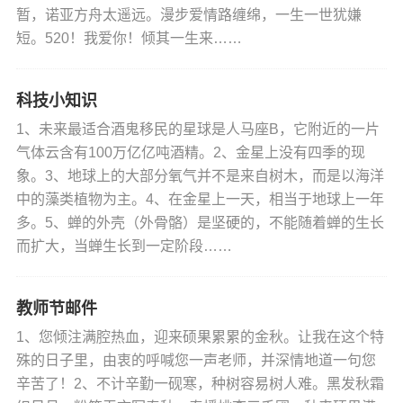
暂，诺亚方舟太遥远。漫步爱情路缠绵，一生一世犹嫌
短。520！我爱你！倾其一生来……
科技小知识
1、未来最适合酒鬼移民的星球是人马座B，它附近的一片
气体云含有100万亿亿吨酒精。2、金星上没有四季的现
象。3、地球上的大部分氧气并不是来自树木，而是以海洋
中的藻类植物为主。4、在金星上一天，相当于地球上一年
多。5、蝉的外壳（外骨骼）是坚硬的，不能随着蝉的生长
而扩大，当蝉生长到一定阶段……
教师节邮件
1、您倾注满腔热血，迎来硕果累累的金秋。让我在这个特
殊的日子里，由衷的呼喊您一声老师，并深情地道一句您
辛苦了！2、不计辛勤一砚寒，种树容易树人难。黑发秋霜