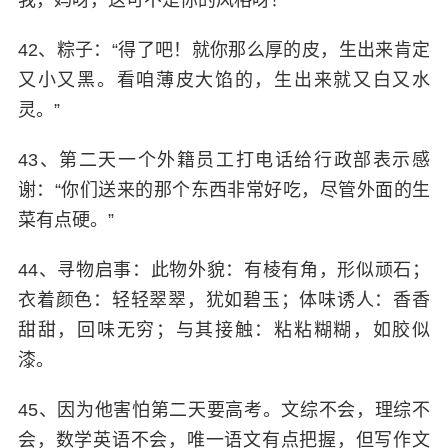
我，妈呀，这可不是你的风格呀！
42、粽子：“得了吧！就你那么厚的皮，生出来肯定
又小又黑。看咱薄皮大馅的，生出来就又白又水
灵。”
43、第二天一个外籍员工打电话给行政部表示感
谢：“你们送来的那个东西非常好吃，尽管外面的生
菜有点硬。”
44、寻物启事：此物外貌：有棱有角，形似顽石；
衣着颜色：轻轻翠翠，犹如碧玉；体味诱人：香香
甜甜，回味无穷；与其接触：粘粘糊糊，如胶似
漆。
45、因为他害怕第二天要高考。文综不会，理综不
会，数学英语不会，唯一语文有点把握，但写作文