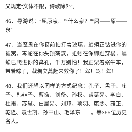
又规定“文体不限，诗歌除外”。
46、导游说：“屈原泉。”“什么泉？”“屈——原——
泉”
47、当魔鬼在你窗前拍打着玻璃，蛤蟆正钻进你的
被窝，毒蛇在你头顶荡漾，蚯蚓在你脚趾穿梭，蜈
蚣已爬进你的鼻孔，千万别怕！我正架着蜗牛车，
带着粽子，载着艾蒿赶来救你了！驾！驾！驾！
48、我们还想以同样的方式纪念：孔子、孟子、庄
子、韩非子、曹操、刘备、孙权、诸葛亮、李白、
杜甫、苏轼、白居易、刘邦、项羽、康熙、雍正、
乾隆、袁世凯、孙中山、毛泽东……。等365位历史
名人。