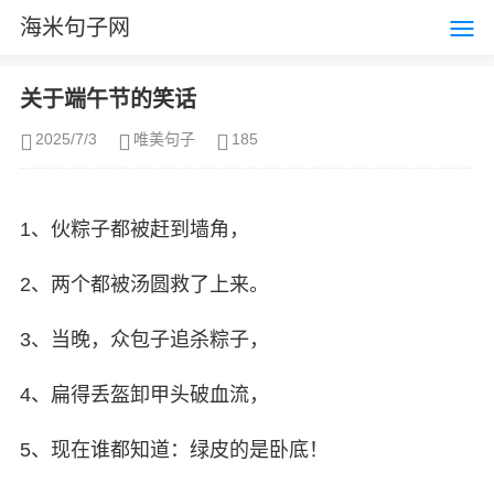
海米句子网
关于端午节的笑话
2025/7/3
唯美句子
185
1、伙粽子都被赶到墙角，
2、两个都被汤圆救了上来。
3、当晚，众包子追杀粽子，
4、扁得丢盔卸甲头破血流，
5、现在谁都知道：绿皮的是卧底！