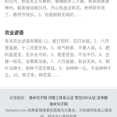
织日月，粉笔无言写春秋。春播桃李三千圃，秋来硕果满
神州。鹤发银丝映日月，丹心热血沃新花。老师您辛苦
了，教师节快乐。3、你是默默无闻的……
农业谚语
有关农业谚语有哪些 11、麦打短秆，豆打长秸。2、六月
里盖被，十二月里无米。3、哈气种麦，不要人说。4、肥
料虽是宝，无水长不好。5、麦里苦虫，不冻不行。6、庄
稼一枝花，全靠粪当家。7、六月盖被，有谷无米。8、桐
叶马蹄大，稻种下泥无牵挂。9、会种种一丘，不会种种千
丘。10、燕子来，种苋菜……
友情链接：
海米句子网
河南三体系认证
常见ISO认证
洁净棚
海米句子网
Sxhaimi.com 经典爱情唯美伤感美句大集合，为你提供各类心情语
句，到达内心美好世界