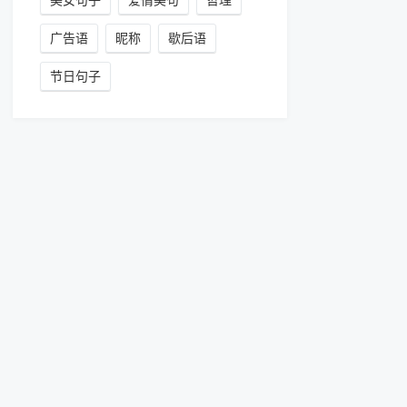
美女句子
爱情美句
哲理
广告语
昵称
歇后语
节日句子