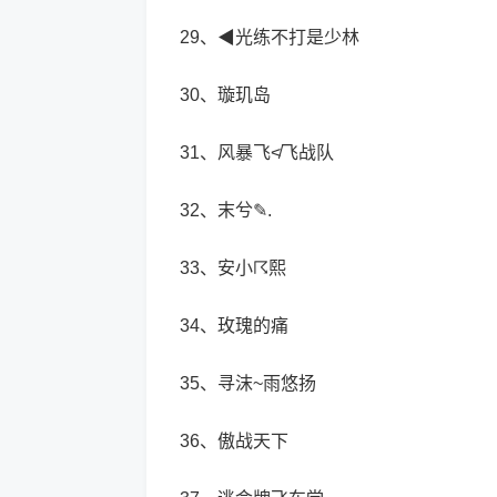
29、◀光练不打是少林
30、璇玑岛
31、风暴飞≮飞战队
32、末兮✎.
33、安小☈熙
34、玫瑰的痛
35、寻沫~雨悠扬
36、傲战天下