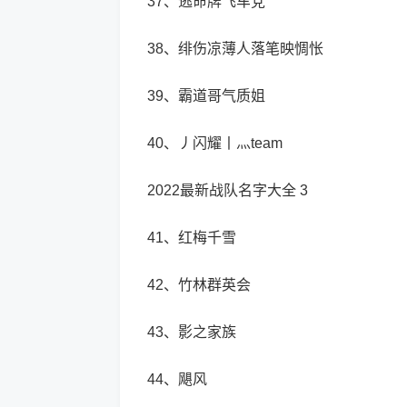
37、逃命牌飞车党
38、绯伤凉薄人落笔映惆怅
39、霸道哥气质姐
40、丿闪耀丨灬team
2022最新战队名字大全 3
41、红梅千雪
42、竹林群英会
43、影之家族
44、飓风