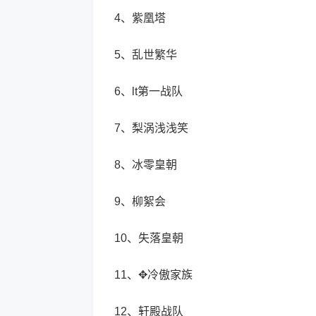
4、紫凰塔
5、乱世繁华
6、lt第一战队
7、梨涡浅浅笑
8、冰零皇朝
9、柳絮会
10、失落皇朝
11、✥冷傲家族
12、轩殿战队