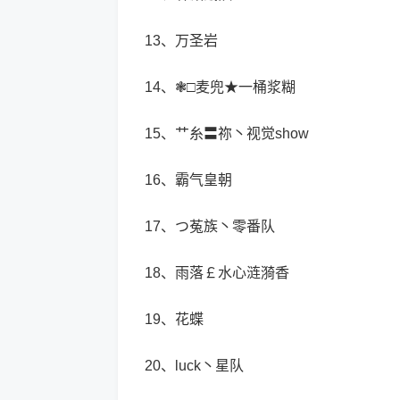
13、万圣岩
14、❃□麦兜★一桶浆糊
15、艹糸〓祢丶视觉show
16、霸气皇朝
17、つ菟族丶零番队
18、雨落￡水心涟漪香
19、花蝶
20、luck丶星队