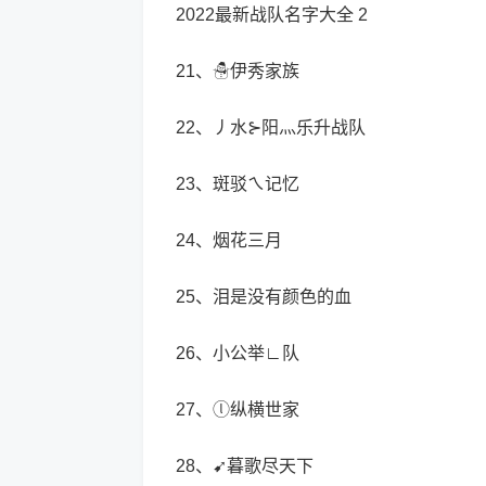
2022最新战队名字大全 2
21、☃伊秀家族
22、丿水⊱阳灬乐升战队
23、斑驳ㄟ记忆
24、烟花三月
25、泪是没有颜色的血
26、小公举∟队
27、ⓛ纵横世家
28、➹暮歌尽天下