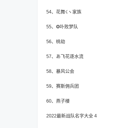
54、花舞☇ヽ家族
55、❂卟败梦队
56、桃劫
57、あ飞花逐水流
58、暴风公会
59、赛斯佣兵团
60、燕子楼
2022最新战队名字大全 4