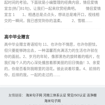
起时间的考验。下面就是小编整理的经典内容，情侣爱情
宣言(热门81句)，让我们一起来欣赏经典吧。 情侣爱情
宣言 1 1、相遇总是点点头，想说总是难开口，视线相
交的一瞬间，我已感觉到你的温柔。 2、雪糕……
高中毕业赠言
高中毕业赠言寄语短句 11、也许你不情愿，也许你胆怯，
但只要能够跨出去，一种温馨而充满活力的生活也许就在
你的面前。2、岁月的年轮，像那黑色的旋转着的唱片，在
我们每个人的内心深处播放着那美丽的旧日情曲！3、亲爱
的，你是否看到我眼里的泪花。彼此说着珍重。4、前排的
你，后排的我，一起的走过的……
友情链接：
海米句子网
河南三体系认证
常见ISO认证
洁净棚
海米句子网