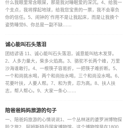
什么我眼里常含眼屎，那是我对睡眠爱的深沉。4、给我一
个支点，我将撑起地球，给我您宝贵的一票，我不会辜负
你的信任。5、闹钟的`作用不是让我起床，而是让我换个
姿势睡觉6、你总是一副不缺……
诚心能叫石头落泪
团结谚语 11、诚心能叫石头落泪，诚意能叫枯木发芽。
2、人多力量大，柴多火焰高。3、骆驼不长两个峰，万里
沙海谁敢行。4、一根筷子容易折，一把筷子难折断。5、
一个和尚挑水喝，两个和尚抬水喝，三个和尚没水喝。6、
花要叶扶，人要人帮。7、和为贵，忍为高。8、扶人扶
志，帮人帮心。9、大家一条心……
陪爸爸妈妈旅游的句子
一、陪爸妈旅游的心情说说1、一个丛林迷的婆罗洲博物探
险之旅2、阿姆斯特丹国家博物馆。这个博物馆是在1800